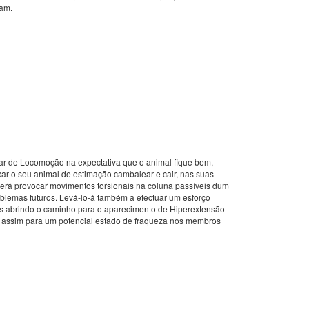
tam.
liar de Locomoção na expectativa que o animal fique bem,
ar o seu animal de estimação cambalear e cair, nas suas
derá provocar movimentos torsionais na coluna passíveis dum
blemas futuros. Levá-lo-á também a efectuar um esforço
es abrindo o caminho para o aparecimento de Hiperextensão
o assim para um potencial estado de fraqueza nos membros